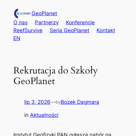
Przejdź
GeoPlanet
do
treści
O nas
Partnerzy
Konferencje
ReefSurvive
Seria GeoPlanet
Kontakt
EN
Rekrutacja do Szkoły
GeoPlanet
lip 3, 2026
—
Bozek Dagmara
by
in
Aktualności
Instytut Geofizyki PAN ogłasza nabór na