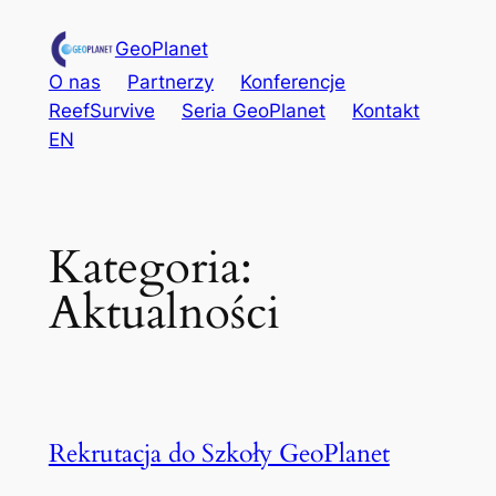
Przejdź
GeoPlanet
do
treści
O nas
Partnerzy
Konferencje
ReefSurvive
Seria GeoPlanet
Kontakt
EN
Kategoria:
Aktualności
Rekrutacja do Szkoły GeoPlanet